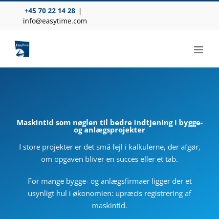
Skip
+45 70 22 14 28
|
to
info@easytime.com
content
Maskintid som nøglen til bedre indtjening i bygge-
og anlægsprojekter
I store projekter er det små fejl i kalkulerne, der afgør,
om opgaven bliver en succes eller et tab.
For mange bygge- og anlægsfirmaer ligger der et
usynligt hul i økonomien: upræcis registrering af
maskintid.