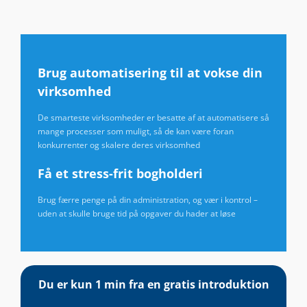
Brug automatisering til at vokse din
virksomhed
De smarteste virksomheder er besatte af at automatisere så
mange processer som muligt, så de kan være foran
konkurrenter og skalere deres virksomhed
Få et stress-frit bogholderi
Brug færre penge på din administration, og vær i kontrol –
uden at skulle bruge tid på opgaver du hader at løse
Du er kun 1 min fra en gratis introduktion