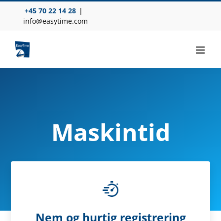
Skip
+45 70 22 14 28
|
to
info@easytime.com
content
Maskintid
Nem og hurtig registrering