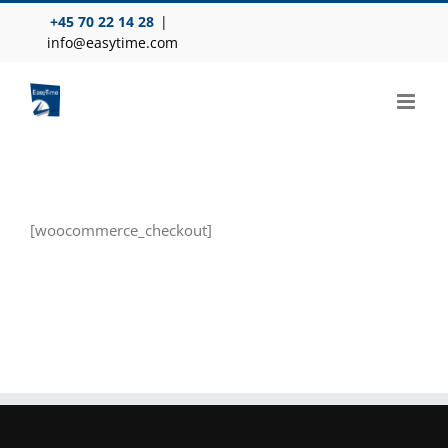
Skip
+45 70 22 14 28
|
to
info@easytime.com
content
[woocommerce_checkout]